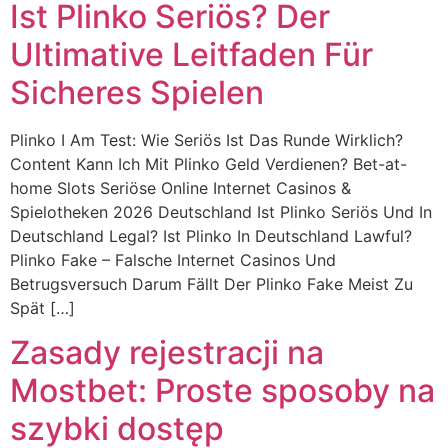
Ist Plinko Seriös? Der
Ultimative Leitfaden Für
Sicheres Spielen
Plinko I Am Test: Wie Seriös Ist Das Runde Wirklich?
Content Kann Ich Mit Plinko Geld Verdienen? Bet-at-
home Slots Seriöse Online Internet Casinos &
Spielotheken 2026 Deutschland Ist Plinko Seriös Und In
Deutschland Legal? Ist Plinko In Deutschland Lawful?
Plinko Fake – Falsche Internet Casinos Und
Betrugsversuch Darum Fällt Der Plinko Fake Meist Zu
Spät […]
Zasady rejestracji na
Mostbet: Proste sposoby na
szybki dostęp