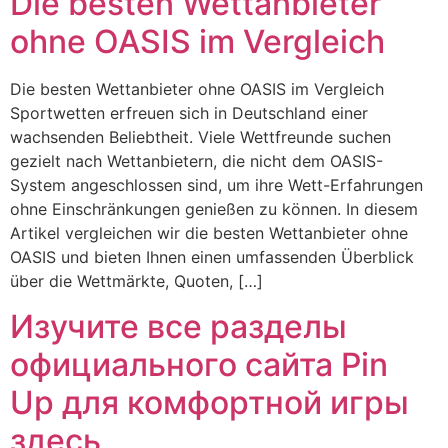
Die besten Wettanbieter
ohne OASIS im Vergleich
Die besten Wettanbieter ohne OASIS im Vergleich
Sportwetten erfreuen sich in Deutschland einer
wachsenden Beliebtheit. Viele Wettfreunde suchen
gezielt nach Wettanbietern, die nicht dem OASIS-
System angeschlossen sind, um ihre Wett-Erfahrungen
ohne Einschränkungen genießen zu können. In diesem
Artikel vergleichen wir die besten Wettanbieter ohne
OASIS und bieten Ihnen einen umfassenden Überblick
über die Wettmärkte, Quoten, […]
Изучите все разделы
официального сайта Pin
Up для комфортной игры
здесь