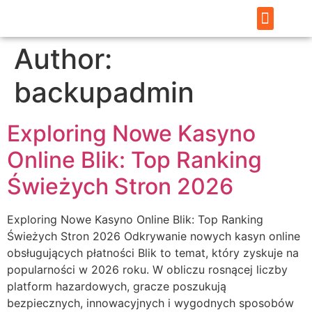
Author:
backupadmin
Exploring Nowe Kasyno
Online Blik: Top Ranking
Świeżych Stron 2026
Exploring Nowe Kasyno Online Blik: Top Ranking
Świeżych Stron 2026 Odkrywanie nowych kasyn online
obsługujących płatności Blik to temat, który zyskuje na
popularności w 2026 roku. W obliczu rosnącej liczby
platform hazardowych, gracze poszukują
bezpiecznych, innowacyjnych i wygodnych sposobów