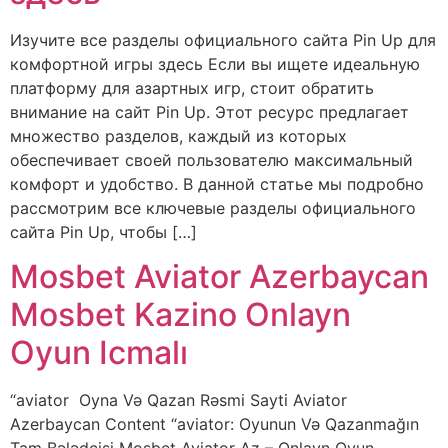
Изучите все разделы официального сайта Pin Up для
комфортной игры здесь Если вы ищете идеальную
платформу для азартных игр, стоит обратить
внимание на сайт Pin Up. Этот ресурс предлагает
множество разделов, каждый из которых
обеспечивает своей пользователю максимальный
комфорт и удобство. В данной статье мы подробно
рассмотрим все ключевые разделы официального
сайта Pin Up, чтобы […]
Mosbet Aviator Azerbaycan
Mosbet Kazino Onlayn
Oyun Icmalı
“aviator ️ Oyna Və Qazan Rəsmi Sayti Aviator
Azerbaycan Content “aviator: Oyunun Və Qazanmağın