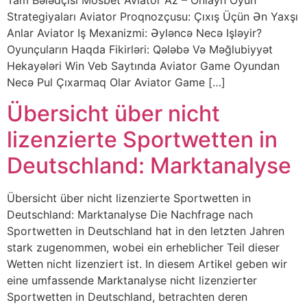
Tam Bələdçisi Mosbet Aviator Az – Onlayn Oyun
Strategiyaları Aviator Proqnozçusu: Çıxış Üçün Ən Yaxşı
Anlar Aviator Iş Mexanizmi: Əyləncə Necə Işləyir?
Oyunçuların Haqda Fikirləri: Qələbə Və Məğlubiyyət
Hekayələri Win Veb Saytında Aviator Game Oyundan
Necə Pul Çıxarmaq Olar Aviator Game […]
Übersicht über nicht
lizenzierte Sportwetten in
Deutschland: Marktanalyse
Übersicht über nicht lizenzierte Sportwetten in
Deutschland: Marktanalyse Die Nachfrage nach
Sportwetten in Deutschland hat in den letzten Jahren
stark zugenommen, wobei ein erheblicher Teil dieser
Wetten nicht lizenziert ist. In diesem Artikel geben wir
eine umfassende Marktanalyse nicht lizenzierter
Sportwetten in Deutschland, betrachten deren