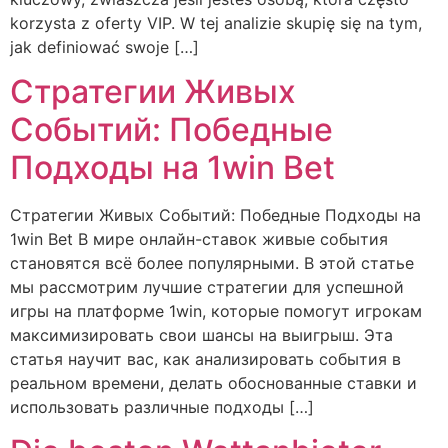
korzysta z oferty VIP. W tej analizie skupię się na tym,
jak definiować swoje […]
Стратегии Живых
Событий: Победные
Подходы на 1win Bet
Стратегии Живых Событий: Победные Подходы на
1win Bet В мире онлайн-ставок живые события
становятся всё более популярными. В этой статье
мы рассмотрим лучшие стратегии для успешной
игры на платформе 1win, которые помогут игрокам
максимизировать свои шансы на выигрыш. Эта
статья научит вас, как анализировать события в
реальном времени, делать обоснованные ставки и
использовать различные подходы […]