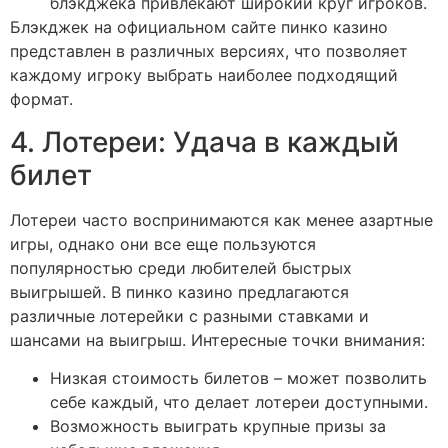
блэкджека привлекают широкий круг игроков.
Блэкджек на официальном сайте пинко казино
представлен в различных версиях, что позволяет
каждому игроку выбрать наиболее подходящий
формат.
4. Лотереи: Удача в каждый
билет
Лотереи часто воспринимаются как менее азартные
игры, однако они все еще пользуются
популярностью среди любителей быстрых
выигрышей. В пинко казино предлагаются
различные лотерейки с разными ставками и
шансами на выигрыш. Интересные точки внимания:
Низкая стоимость билетов – может позволить
себе каждый, что делает лотереи доступными.
Возможность выиграть крупные призы за