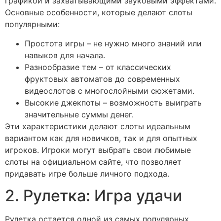
графикой и захватывающими звуковыми эффектами.
Основные особенности, которые делают слоты
популярными:
Простота игры – не нужно много знаний или
навыков для начала.
Разнообразие тем – от классических
фруктовых автоматов до современных
видеослотов с многослойными сюжетами.
Высокие джекпоты – возможность выиграть
значительные суммы денег.
Эти характеристики делают слоты идеальным
вариантом как для новичков, так и для опытных
игроков. Игроки могут выбрать свои любимые
слоты на официальном сайте, что позволяет
придавать игре больше личного подхода.
2. Рулетка: Игра удачи
Рулетка остается одной из самых популярных