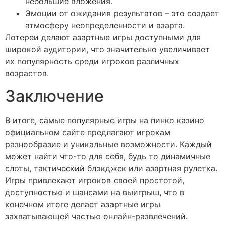
небольшие вложения.
Эмоции от ожидания результатов – это создает
атмосферу неопределенности и азарта.
Лотереи делают азартные игры доступными для
широкой аудитории, что значительно увеличивает
их популярность среди игроков различных
возрастов.
Заключение
В итоге, самые популярные игры на пинко казино
официальном сайте предлагают игрокам
разнообразие и уникальные возможности. Каждый
может найти что-то для себя, будь то динамичные
слоты, тактический блэкджек или азартная рулетка.
Игры привлекают игроков своей простотой,
доступностью и шансами на выигрыш, что в
конечном итоге делает азартные игры
захватывающей частью онлайн-развлечений.