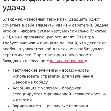
удача
Блэкджек, известный также как “двадцать одно”,
сочетает в себе элементы удачи и стратегии. Задача
игрока – набрать сумму карт, максимально близкую
к 21, но не превышающую это число. Эта игра
требует анализа и принятия решений, что делает ее
особенно увлекательной для тех, кто любит думать
стратегически. Пара факторов популярности
блэкджека следующие:
казино пинко вход
Тактические элементы – возможность
использовать стратегии для увеличения
шансов на победу.
Ассоциация с успехом – блэкджек
ассоциируется с финансовой независимостью
и азартом.
Вариативность – различные вариации