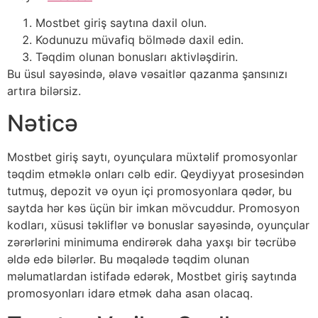
Mostbet giriş saytına daxil olun.
Kodunuzu müvafiq bölmədə daxil edin.
Təqdim olunan bonusları aktivləşdirin.
Bu üsul sayəsində, əlavə vəsaitlər qazanma şansınızı
artıra bilərsiz.
Nəticə
Mostbet giriş saytı, oyunçulara müxtəlif promosyonlar
təqdim etməklə onları cəlb edir. Qeydiyyat prosesindən
tutmuş, depozit və oyun içi promosyonlara qədər, bu
saytda hər kəs üçün bir imkan mövcuddur. Promosyon
kodları, xüsusi təkliflər və bonuslar sayəsində, oyunçular
zərərlərini minimuma endirərək daha yaxşı bir təcrübə
əldə edə bilərlər. Bu məqalədə təqdim olunan
məlumatlardan istifadə edərək, Mostbet giriş saytında
promosyonları idarə etmək daha asan olacaq.