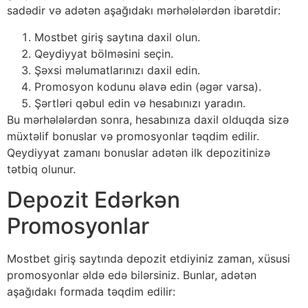
sadədir və adətən aşağıdakı mərhələlərdən ibarətdir:
Mostbet giriş saytına daxil olun.
Qeydiyyat bölməsini seçin.
Şəxsi məlumatlarınızı daxil edin.
Promosyon kodunu əlavə edin (əgər varsa).
Şərtləri qəbul edin və hesabınızı yaradın.
Bu mərhələlərdən sonra, hesabınıza daxil olduqda sizə
müxtəlif bonuslar və promosyonlar təqdim edilir.
Qeydiyyat zamanı bonuslar adətən ilk depozitinizə
tətbiq olunur.
Depozit Edərkən
Promosyonlar
Mostbet giriş saytında depozit etdiyiniz zaman, xüsusi
promosyonlar əldə edə bilərsiniz. Bunlar, adətən
aşağıdakı formada təqdim edilir: