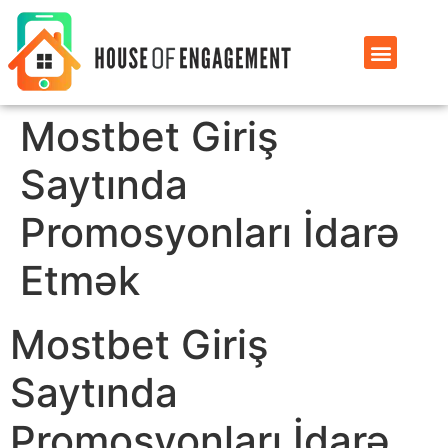
Mostbet Giriş
Saytında
Promosyonları İdarə
Etmək
Mostbet Giriş
Saytında
Promosyonları İdarə